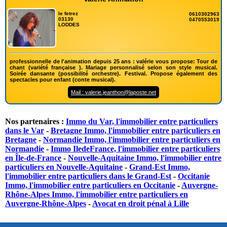
le fetrez
0610302963
03130
0470553019
LODDES
professionnelle de l'animation depuis 25 ans : valérie vous propose: Tour de
chant (variété française ). Mariage personnalisé selon son style musical.
Soirée dansante (possibilité orchestre). Festival. Propose également des
spectacles pour enfant (conte musical).
Mail : valerie.jeanthon@laposte.net
Nos partenaires :
Immo du Var, l'immobilier entre particuliers
dans le Var
-
Bretagne Immo, l'immobilier entre particuliers en
Bretagne
-
Normandie Immo, l'immobilier entre particuliers en
Normandie
-
Immo IledeFrance, l'immobilier entre particuliers
en Île-de-France
-
Nouvelle-Aquitaine Immo, l'immobilier entre
particuliers en Nouvelle-Aquitaine
-
Grand-Est Immo,
l'immobilier entre particuliers dans le Grand-Est
-
Occitanie
Immo, l'immobilier entre particuliers en Occitanie
-
Auvergne-
Rhône-Alpes Immo, l'immobilier entre particuliers en
Auvergne-Rhône-Alpes
-
Avocat en droit pénal à Lille