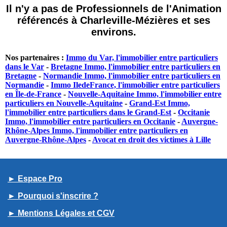
Il n'y a pas de Professionnels de l'Animation
référencés à Charleville-Mézières et ses
environs.
Nos partenaires :
Immo du Var, l'immobilier entre particuliers
dans le Var
-
Bretagne Immo, l'immobilier entre particuliers en
Bretagne
-
Normandie Immo, l'immobilier entre particuliers en
Normandie
-
Immo IledeFrance, l'immobilier entre particuliers
en Île-de-France
-
Nouvelle-Aquitaine Immo, l'immobilier entre
particuliers en Nouvelle-Aquitaine
-
Grand-Est Immo,
l'immobilier entre particuliers dans le Grand-Est
-
Occitanie
Immo, l'immobilier entre particuliers en Occitanie
-
Auvergne-
Rhône-Alpes Immo, l'immobilier entre particuliers en
Auvergne-Rhône-Alpes
-
Avocat en droit des victimes à Lille
► Espace Pro
► Pourquoi s'inscrire ?
► Mentions Légales et CGV