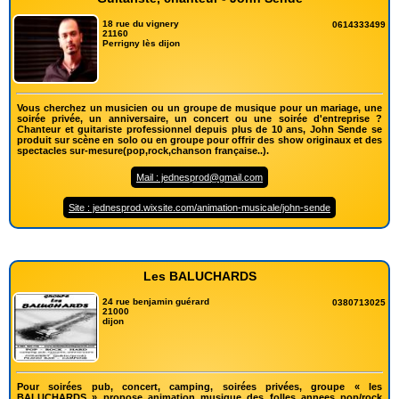
18 rue du vignery
0614333499
21160
Perrigny lès dijon
Vous cherchez un musicien ou un groupe de musique pour un mariage, une
soirée privée, un anniversaire, un concert ou une soirée d'entreprise ?
Chanteur et guitariste professionnel depuis plus de 10 ans, John Sende se
produit sur scène en solo ou en groupe pour offrir des show originaux et des
spectacles sur-mesure(pop,rock,chanson française..).
Mail : jednesprod@gmail.com
Site : jednesprod.wixsite.com/animation-musicale/john-sende
Les BALUCHARDS
24 rue benjamin guérard
0380713025
21000
dijon
Pour soirées pub, concert, camping, soirées privées, groupe « les
BALUCHARDS » propose animation musique des folles annees pop/rock