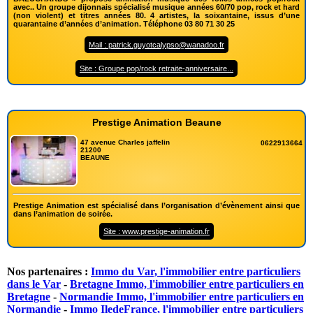
avec.. Un groupe dijonnais spécialisé musique années 60/70 pop, rock et hard
(non violent) et titres années 80. 4 artistes, la soixantaine, issus d’une
quarantaine d’années d’animation. Téléphone 03 80 71 30 25
Mail : patrick.guyotcalypso@wanadoo.fr
Site : Groupe pop/rock retraite-anniversaire...
Prestige Animation Beaune
47 avenue Charles jaffelin
0622913664
21200
BEAUNE
Prestige Animation est spécialisé dans l’organisation d’évènement ainsi que
dans l’animation de soirée.
Site : www.prestige-animation.fr
Nos partenaires :
Immo du Var, l'immobilier entre particuliers
dans le Var
-
Bretagne Immo, l'immobilier entre particuliers en
Bretagne
-
Normandie Immo, l'immobilier entre particuliers en
Normandie
-
Immo IledeFrance, l'immobilier entre particuliers