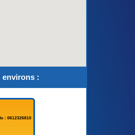
aca)
 environs :
le : 0612326810