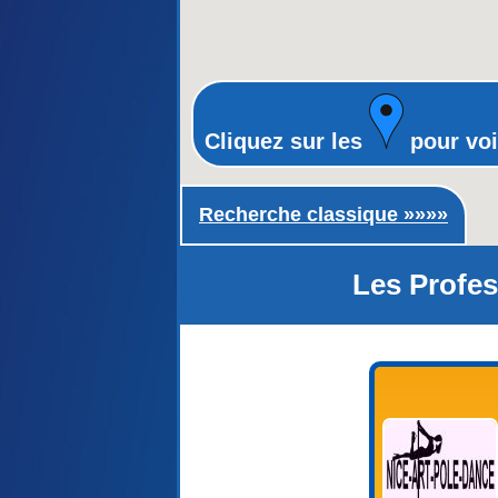
Cliquez sur les
pour voi
Recherche classique ►
Recherche classique »»»»
Les Profes