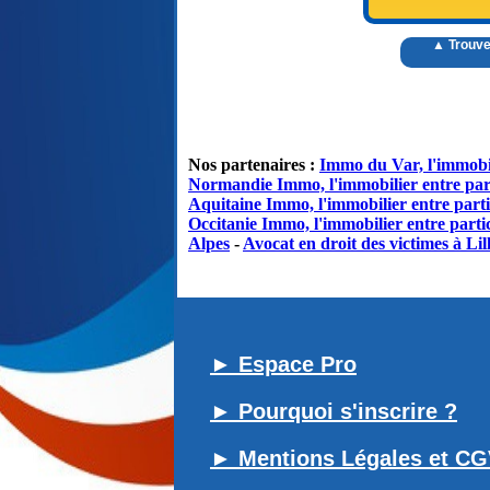
▲ Trouve
Nos partenaires :
Immo du Var, l'immobil
Normandie Immo, l'immobilier entre par
Aquitaine Immo, l'immobilier entre parti
Occitanie Immo, l'immobilier entre partic
Alpes
-
Avocat en droit des victimes à Lil
► Espace Pro
► Pourquoi s'inscrire ?
► Mentions Légales et C