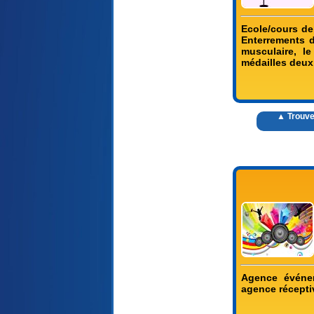
Ecole/cours de 
Enterrements d
musculaire, l
médailles deux
▲ Trouve
Agence événem
agence récepti