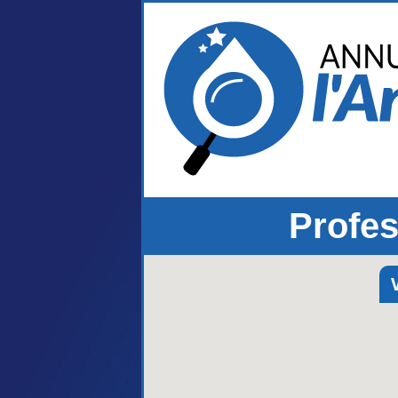
Profes
V