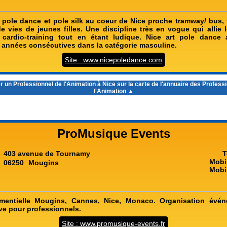
pole dance et pole silk au coeur de Nice proche tramway/ bus, ta
e vies de jeunes filles. Une discipline très en vogue qui allie 
e cardio-training tout en étant ludique. Nice art pole dance 
 années consécutives dans la catégorie masculine.
Site : www.nicepoledance.com
r un
Professionnel de l'Animation à Nice
sur la carte de l'annuaire des Profess
l'Animation ▲
ProMusique Events
403 avenue de Tournamy
T
Mobi
06250
Mougins
Mobi
entielle Mougins, Cannes, Nice, Monaco. Organisation évén
ve pour professionnels.
Site : www.promusique-events.fr