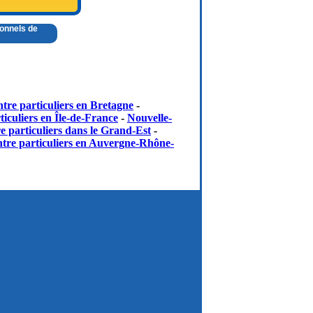
ionnels de
tre particuliers en Bretagne
-
iculiers en Île-de-France
-
Nouvelle-
e particuliers dans le Grand-Est
-
tre particuliers en Auvergne-Rhône-