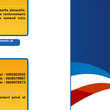
rifs attractifs.
le renforcement
a ramené trois
ionnels de
el : 0492922943
le : 0608578887
le : 0609978573
ement privé et