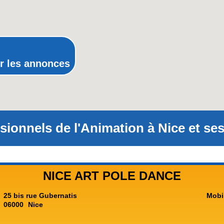
Poitou-Charentes
Provence-Alpes-Côte-d'Azur(p
Rhône-Alpes
r les annonces
sionnels de l'Animation à Nice et ses
NICE ART POLE DANCE
25 bis rue Gubernatis
Mobi
06000
Nice