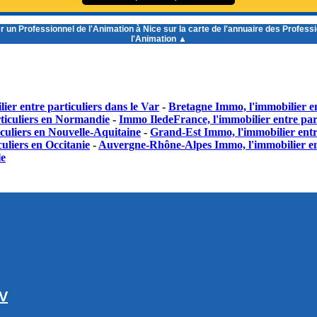
r un
Professionnel de l'Animation à Nice
sur la carte de l'annuaire des Profess
l'Animation ▲
ier entre particuliers dans le Var
-
Bretagne Immo, l'immobilier en
ticuliers en Normandie
-
Immo IledeFrance, l'immobilier entre part
culiers en Nouvelle-Aquitaine
-
Grand-Est Immo, l'immobilier entr
uliers en Occitanie
-
Auvergne-Rhône-Alpes Immo, l'immobilier en
le
GV