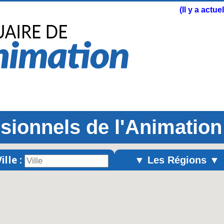
(Il y a actu
sionnels de l'Animation
ille :
▼ Les Régions ▼
Alsace
Aquitaine
Auvergne
Basse-Normandie